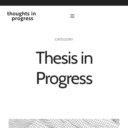
Zum
Inhalt
Toggle
springen
Navigation
start
CATEGORY
politik
Thesis in
kultur
Progress
wirtschaft
thesis in progress