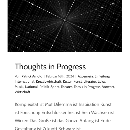
Thoughts in Progress
Von
Patrick Arnold
|
Februar 16th, 2024
|
Allgemein
,
Einleitung
,
International
,
Kreativwirtschaft
,
Kultur
,
Kunst
,
Literatur
,
Lokal
,
Musik
,
National
,
Politik
,
Sport
,
Theater
,
Thesis in Progress
,
Vorwort
,
Wirtschaft
Komplexität ist Mut Dilemma ist Inspiration Kunst
ist Forschung Entschlossenheit ist Sein Wachsen ist
Wirken Das Große ist das Ganze Anfang ist Ende
Gestaltung ist Zukunft Schwarz ist ...