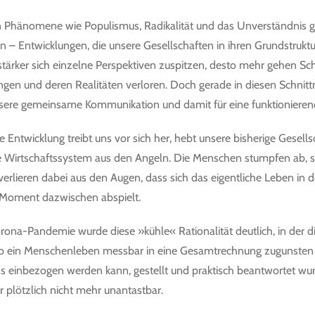
en Phänomene wie Populismus, Radikalität und das Unverständnis 
n – Entwicklungen, die unsere Gesellschaften in ihren Grundstrukt
 stärker sich einzelne Perspektiven zuspitzen, desto mehr gehen S
gen und deren Realitäten verloren. Doch gerade in diesen Schnitt
sere gemeinsame Kommunikation und damit für eine funktionierend
 Entwicklung treibt uns vor sich her, hebt unsere bisherige Gesells
e Wirtschaftssystem aus den Angeln. Die Menschen stumpfen ab, 
 verlieren dabei aus den Augen, dass sich das eigentliche Leben in
Moment dazwischen abspielt.
ona-Pandemie wurde diese »kühle« Rationalität deutlich, in der die
 ob ein Menschenleben messbar in eine Gesamtrechnung zugunsten
s einbezogen werden kann, gestellt und praktisch beantwortet wu
plötzlich nicht mehr unantastbar.