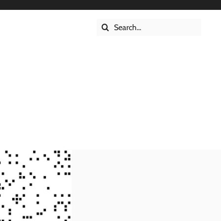
Suche
s
nach: