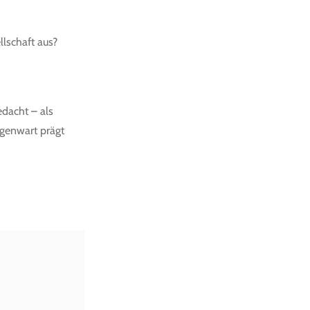
llschaft aus?
edacht – als
egenwart prägt