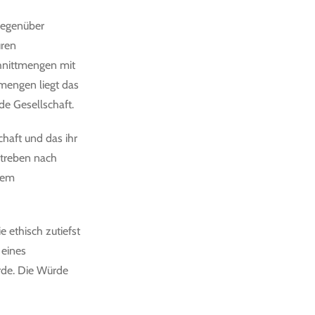
gegenüber
uren
chnittmengen mit
mengen liegt das
e Gesellschaft.
chaft und das ihr
streben nach
 dem
 ethisch zutiefst
 eines
rde. Die Würde