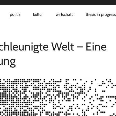
politik
kultur
wirtschaft
thesis in progres
chleunigte Welt – Eine
ung