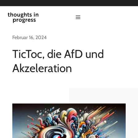
Zum
Inhalt
Toggle
springen
Navigation
start
Februar 16, 2024
TicToc, die AfD und
politik
Akzeleration
kultur
wirtschaft
thesis in progress