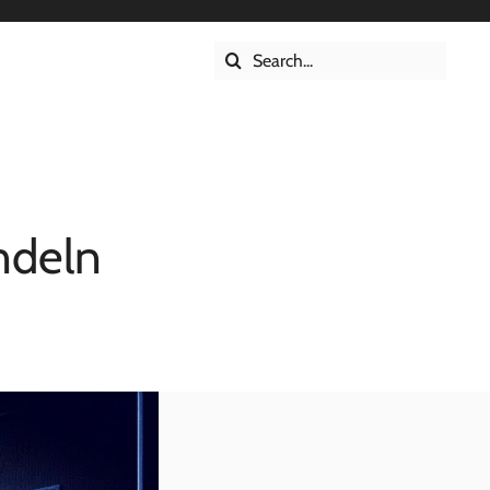
Suche
s
nach:
ndeln