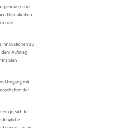
rvorgehoben und
enen Demokratien
 in der
he Innovationen zu
r dem Aufstieg
rinzipien
 dem Umgang mit
genschaften der
denn je, sich für
ndringliche
und dass es an uns