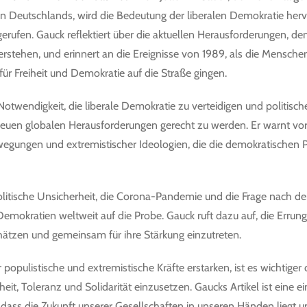
n Deutschlands, wird die Bedeutung der liberalen Demokratie he
rufen. Gauck reflektiert über die aktuellen Herausforderungen, d
rstehen, und erinnert an die Ereignisse von 1989, als die Menschen
r Freiheit und Demokratie auf die Straße gingen.
Notwendigkeit, die liberale Demokratie zu verteidigen und politisc
euen globalen Herausforderungen gerecht zu werden. Er warnt vo
wegungen und extremistischer Ideologien, die die demokratischen P
olitische Unsicherheit, die Corona-Pandemie und die Frage nach
 Demokratien weltweit auf die Probe. Gauck ruft dazu auf, die Errun
ätzen und gemeinsam für ihre Stärkung einzutreten.
er populistische und extremistische Kräfte erstarken, ist es wichtiger 
heit, Toleranz und Solidarität einzusetzen. Gaucks Artikel ist eine ei
 dass die Zukunft unserer Gesellschaften in unseren Händen liegt 