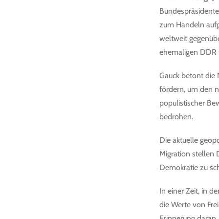
Bundespräsidente
zum Handeln aufge
weltweit gegenübe
ehemaligen DDR fü
Gauck betont die 
fördern, um den n
populistischer Be
bedrohen.
Die aktuelle geop
Migration stellen
Demokratie zu sch
In einer Zeit, in d
die Werte von Frei
Erinnerung daran,