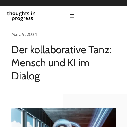
Zum
Inhalt
Toggle
springen
Navigation
start
März 9, 2024
Der kollaborative Tanz:
politik
Mensch und KI im
kultur
Dialog
wirtschaft
thesis in progress