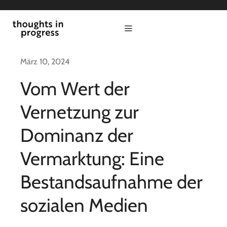
Zum
Inhalt
Toggle
springen
Navigation
start
März 10, 2024
Vom Wert der
politik
Vernetzung zur
kultur
Dominanz der
Vermarktung: Eine
wirtschaft
Bestandsaufnahme der
thesis in progress
sozialen Medien