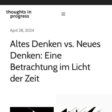
Zum
Inhalt
Toggle
springen
Navigation
start
April 28, 2024
Altes Denken vs. Neues
politik
Denken: Eine
kultur
Betrachtung im Licht
der Zeit
wirtschaft
thesis in progress